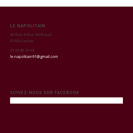
LE NAPOLITAIN
40 Rue Arthur Rimbaud
91400 Saclay
01 69 85 39 43
le.napolitain91@gmail.com
SUIVEZ-NOUS SUR FACEBOOK