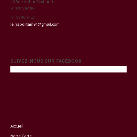
40 Rue Arthur Rimbaud
91400 Saclay
01 69 85 39 43
le.napolitain91@gmail.com
SUIVEZ-NOUS SUR FACEBOOK
Accueil
Notre Carte