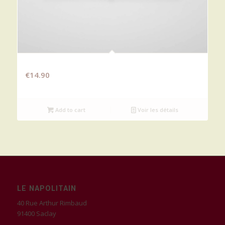
SAUVAGE
€
14.90
Add to cart
Voir les détails
LE NAPOLITAIN
40 Rue Arthur Rimbaud
91400 Saclay