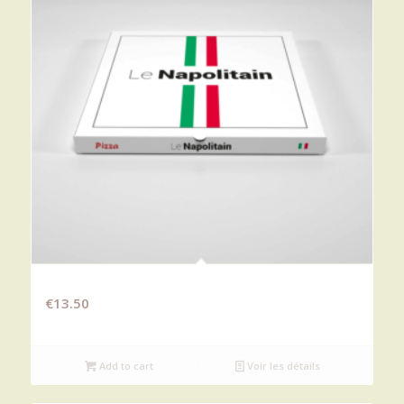
BOURSIN
€
13.50
Add to cart
Voir les détails