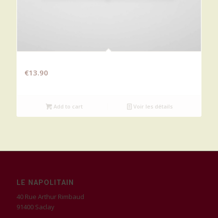
PIZZA DES AMIS
€
13.90
Add to cart
Voir les détails
LE NAPOLITAIN
40 Rue Arthur Rimbaud
91400 Saclay